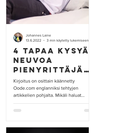
Johannes Laine
13.6.2022
3 min käytetty lukemiseen
4 tapaa kysyä
neuvoa
pienyrittäjän
ä
Kirjoitus on osittain käännetty
Oode.com englanniksi tehtyjen
artikkelien pohjalta. Mikäli haluat
myyntiin tähtäävät sivut, niin tsekkaa...