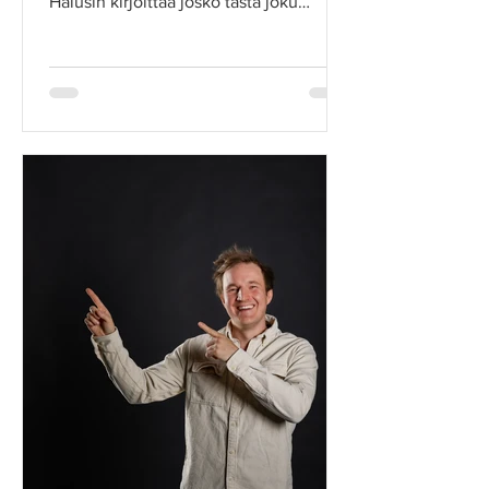
Halusin kirjoittaa josko tästä joku
muukin oppisi jotain peilaten...