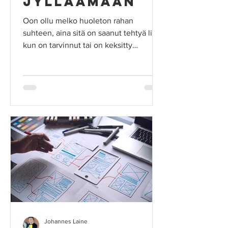
jylläämään
Oon ollu melko huoleton rahan
suhteen, aina sitä on saanut tehtyä lisää
kun on tarvinnut tai on keksitty
toisenlaiset keinot pysyä...
Johannes Laine