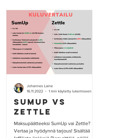
Johannes Laine
16.11.2022
1 min käytetty lukemiseen
SumUp vs
Zettle
Maksupäätteeksi SumUp vai Zettle?
Vertaa ja hyödynnä tarjous! Sisältää