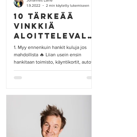
Johannes Laine
1.9.2022
2 min käytetty lukemiseen
10 tärkeää
vinkkiä
aloittelevall
e yrittäjälle
1. Myy ennenkuin hankit kuluja jos
mahdollista 🔥 Liian usein ensin
hankitaan toimisto, käyntikortit, autot,
läppärit, työvaatteet,...