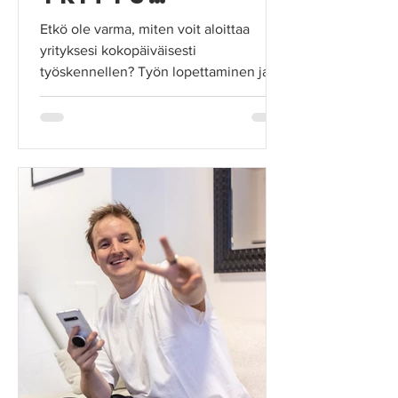
päivätyön
Etkö ole varma, miten voit aloittaa
ohella
yrityksesi kokopäiväisesti
työskennellen? Työn lopettaminen ja
yrityksen perustaminen tyhjästä...