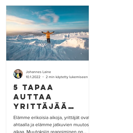
Johannes Laine
10.1.2022
2 min käytetty lukemiseen
5 tapaa
auttaa
yrittäjää
juuri nyt
Elämme erikoisia aikoja, yrittäjät ovat
ahtaalla ja elämme jatkuvien muutosten
aikaa. Muutoksiin reagoiminen on