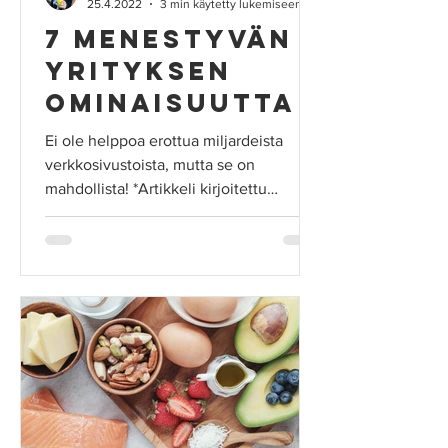
25.4.2022
3 min käytetty lukemiseen
7 menestyvän
yrityksen
ominaisuutta
Ei ole helppoa erottua miljardeista
verkkosivustoista, mutta se on
mahdollista! *Artikkeli kirjoitettu
Oode.com kanssa yhteistyössä....