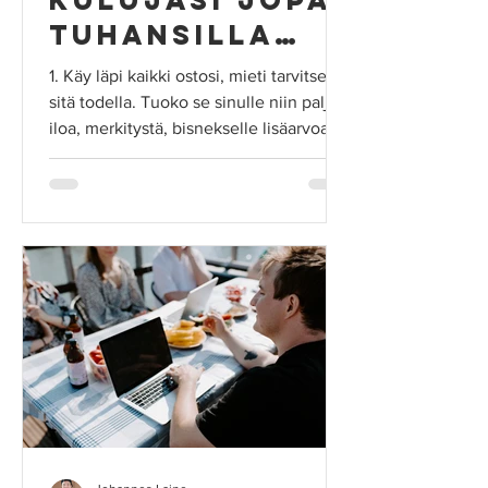
kulujasi jopa
tuhansilla
euroilla
1. Käy läpi kaikki ostosi, mieti tarvitsetko
vuodessa.
sitä todella. Tuoko se sinulle niin paljon
iloa, merkitystä, bisnekselle lisäarvoa,...