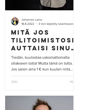
Johannes Laine
18.8.2022
3 min käytetty lukemiseen
Mitä jos
tilitoimistosi
auttaisi sinua
hankkimaan
Tiedän, kuulostaa uskomattomalta
satojen
ollakseen totta! Mutta tämä on totta.
Jos saisin aina 1 € kun kuulen niitä
tuhansien
kamalia tarinoita, mitä...
diilin?