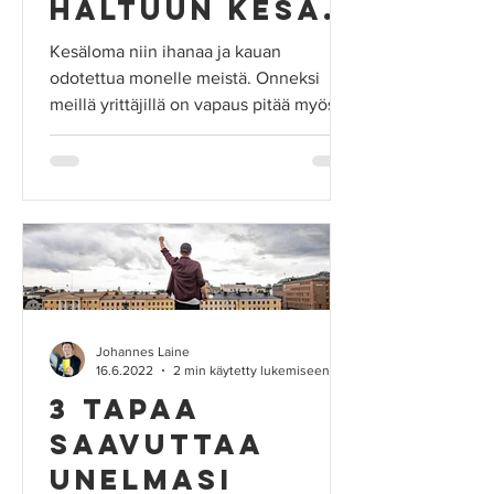
haltuun kesän
jälkeen!
Kesäloma niin ihanaa ja kauan
odotettua monelle meistä. Onneksi
meillä yrittäjillä on vapaus pitää myös
muulloin lomaa kuin kesäisin,...
Johannes Laine
16.6.2022
2 min käytetty lukemiseen
3 TAPAA
SAAVUTTAA
UNELMASI