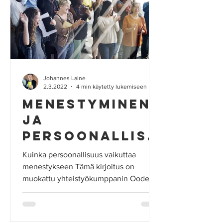
Johannes Laine
2.3.2022
4 min käytetty lukemiseen
Menestyminen
ja
persoonallisu
us
Kuinka persoonallisuus vaikuttaa
menestykseen Tämä kirjoitus on
muokattu yhteistyökumppanin Ooden
alkuperäisestä tekstistä joka on...