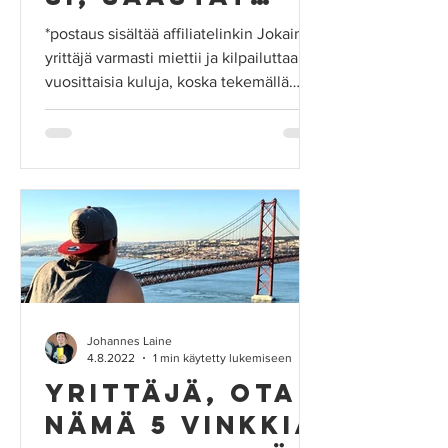
jopa 3000 €
*postaus sisältää affiliatelinkin Jokainen
vuodessa
yrittäjä varmasti miettii ja kilpailuttaa
vuosittaisia kuluja, koska tekemällä
fiksuja...
Johannes Laine
4.8.2022
1 min käytetty lukemiseen
Yrittäjä, ota
nämä 5 vinkkiä