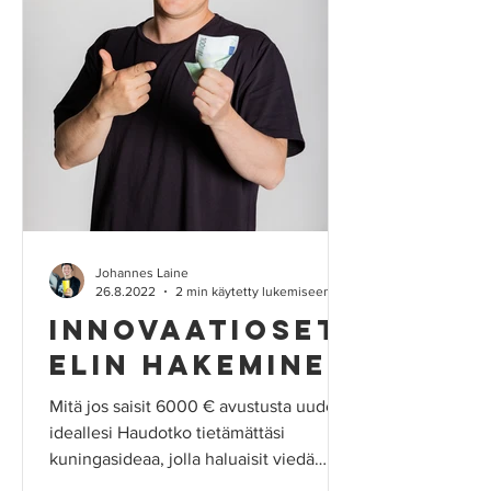
Johannes Laine
26.8.2022
2 min käytetty lukemiseen
Innovaatioset
elin hakeminen
Mitä jos saisit 6000 € avustusta uudelle
ideallesi Haudotko tietämättäsi
kuningasideaa, jolla haluaisit viedä
yrityksesi kansainvälisille...