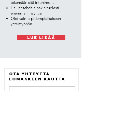
tekemään sitä intohimolla
Haluat tehdä ainakin tuplasti
enemmän myyntiä
Olet valmis pidempiaikaiseen
yhteistyöhön
Lue lisää
Ota yhteyttä
lomakkeen kautta