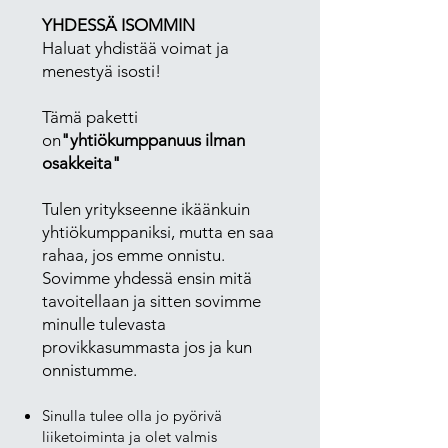
YHDESSÄ ISOMMIN
Haluat yhdistää voimat ja
menestyä isosti!
Tämä paketti
on
"yhtiökumppanuus ilman
osakkeita"
Tulen yritykseenne ikäänkuin
yhtiökumppaniksi, mutta en saa
rahaa, jos emme onnistu.
Sovimme yhdessä ensin mitä
tavoitellaan ja sitten sovimme
minulle tulevasta
provikkasummasta jos ja kun
onnistumme.
Sinulla tulee olla jo pyörivä
liiketoiminta ja olet valmis