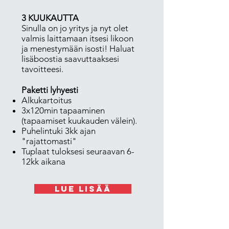
3 KUUKAUTTA
Sinulla on jo yritys ja nyt olet
valmis laittamaan itsesi likoon
ja menestymään isosti! Haluat
lisäboostia saavuttaaksesi
tavoitteesi.
Paketti lyhyesti
Alkukartoitus
3x120min tapaaminen
(tapaamiset kuukauden välein).
Puhelintuki 3kk ajan
"rajattomasti"
Tuplaat tuloksesi seuraavan 6-
12kk aikana
lue lisää