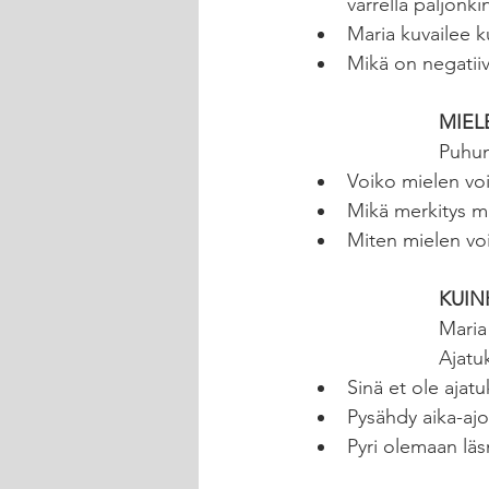
varrella paljonki
Maria kuvailee k
Mikä on negatii
MIEL
Puhum
Voiko mielen vo
Mikä merkitys m
Miten mielen voim
KUIN
Maria
Ajatu
Sinä et ole ajat
Pysähdy aika-ajoi
Pyri olemaan läs