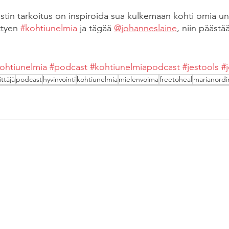
tin tarkoitus on inspiroida sua kulkemaan kohti omia une
ttyen 
#kohtiunelmia
 ja tägää 
@johanneslaine
, niin päästä
ohtiunelmia
#podcast
#kohtiunelmiapodcast
#jestools
#
ittäjä
podcast
hyvinvointi
kohtiunelmia
mielenvoima
freetoheal
marianordi