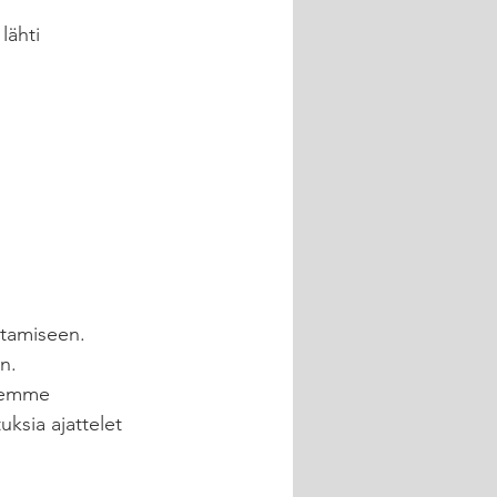
lähti
stamiseen. 
n.
tsemme
uksia ajattelet