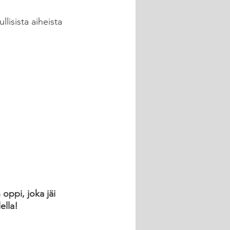
lisista aiheista 
oppi, joka jäi 
lla! 