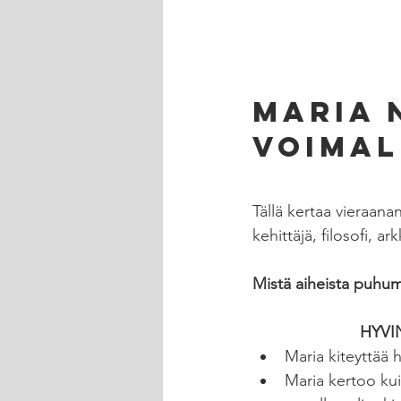
MARIA 
voimal
Tällä kertaa vieraan
kehittäjä, filosofi, arkk
Mistä aiheista puhu
HYVI
Maria kiteyttää 
Maria kertoo ku