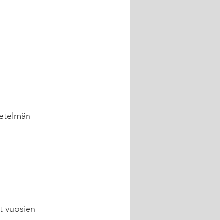
netelmän 
t vuosien 