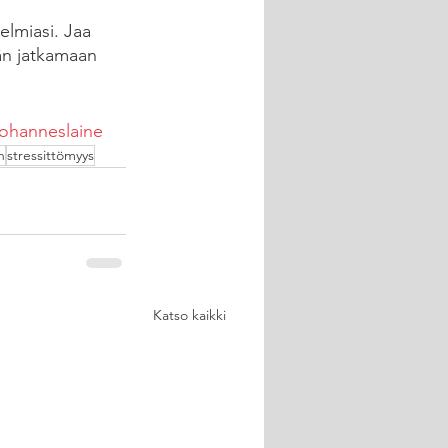
lmiasi. Jaa 
än jatkamaan 
johanneslaine
n
stressittömyys
Katso kaikki