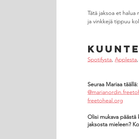
Tätä jaksoa et halua 
ja vinkkejä tippuu ko
Kuunte
Spotifysta
, 
Applesta
,
Seuraa Mariaa täällä:
@marianordin.freeto
freetoheal.org
Olisi mukava päästä k
jaksosta mieleen? Ko