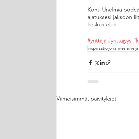
Kohti Unelmia podcas
ajatuksesi jaksoon lii
keskustelua.
#yrittäjä
#yrittäjyys
#k
inspiraatio
johanneslaine
yr
Viimeisimmät päivitykset