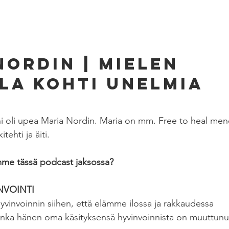
NORDIN | Mielen 
la Kohti Unelmia
ani oli upea Maria Nordin. Maria on mm. Free to heal me
itehti ja äiti.  
mme tässä podcast jaksossa?
NVOINTI
hyvinvoinnin siihen, että elämme ilossa ja rakkaudessa
inka hänen oma käsityksensä hyvinvoinnista on muuttunu