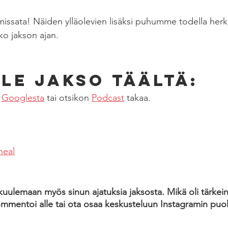
missata! Näiden ylläolevien lisäksi puhumme todella herkul
ko jakson ajan.
le jakso täältä:
 
Googlesta
 tai otsikon 
Podcast
 takaa. 
heal
uulemaan myös sinun ajatuksia jaksosta. Mikä oli tärkein 
mmentoi alle tai ota osaa keskusteluun Instagramin puole