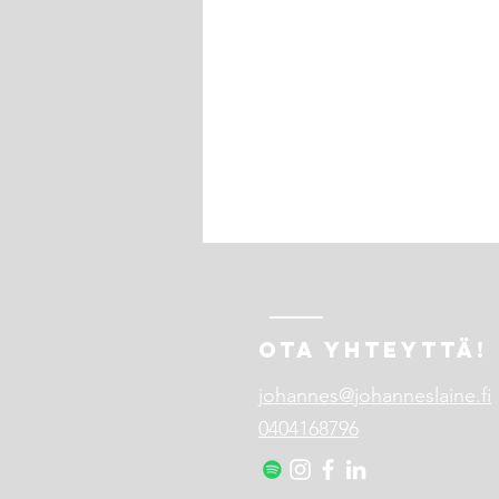
OTA YHTEYTTÄ!
SumUp vs Zettle
johannes@johanneslaine.fi
0404168796