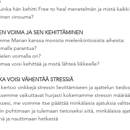
n
uinka hän kehitti Free to heal menetelmän ja mistä kaikki 
vinen vinouma?
EN VOIMA JA SEN KEHITTÄMINEN
me Marian kanssa monista mielenkiintoisista aiheista:
imalla parantua?
ielen voimalla on?
aa voisi kehittää ja mistä lähteä liikkeelle?
KA VOISI VÄHENTÄÄ STRESSIÄ
 kertoo vinkkejä stressin lievittämiseen ja ajattelun tiedo
ksemme vaikuttavat hurjasti kokemamme stressin määrää
uksesi, me voimme itse päättää minkälaisia ajatuksia vali
n pohtimaan ja tulemaan tietoiseksi siitä, minkälaisia ajat
nä ja nauttimaan hetkestä