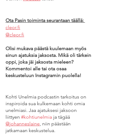
Ota Pasin toiminta seurantaan täällä:
cleor.fi
@cleor.fi
Olisi mukava päästä kuulemaan myös 
sinun ajatuksia jaksosta. Mikä oli tärkein 
oppi, joka jäi jaksosta mieleen? 
Kommentoi alle tai ota osaa 
keskusteluun Instagramin puolella! 
Kohti Unelmia podcastin tarkoitus on 
inspiroida sua kulkemaan kohti omia 
unelmiasi. Jaa ajatuksesi jaksoon 
liittyen 
#kohtiunelmia
 ja tägää 
@johanneslaine
, niin päästään 
jatkamaan keskustelua.