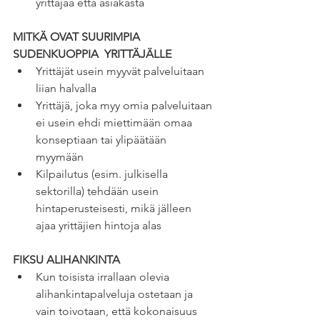
yrittäjää että asiakasta
MITKÄ OVAT SUURIMPIA 
SUDENKUOPPIA  YRITTÄJÄLLE 
Yrittäjät usein myyvät palveluitaan 
liian halvalla  
Yrittäjä, joka myy omia palveluitaan 
ei usein ehdi miettimään omaa 
konseptiaan tai ylipäätään 
myymään
Kilpailutus (esim. julkisella 
sektorilla) tehdään usein 
hintaperusteisesti, mikä jälleen 
ajaa yrittäjien hintoja alas
FIKSU ALIHANKINTA
Kun toisista irrallaan olevia 
alihankintapalveluja ostetaan ja 
vain toivotaan, että kokonaisuus 