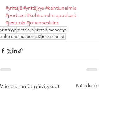
#yrittäjä
#yrittäjyys
#kohtiunelmia
#podcast
#kohtiunelmiapodcast
#jestools
#johanneslaine
yrittäjyys
yrittäjäksi
yrittäjä
menestys
kohti unelmabisnestä
markkinointi
Katso kaikki
Viimeisimmät päivitykset