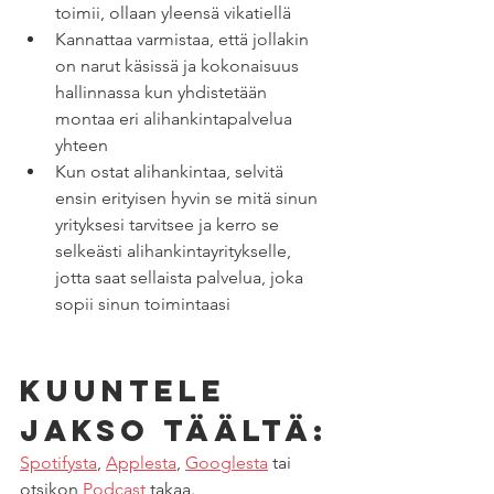
toimii, ollaan yleensä vikatiellä
Kannattaa varmistaa, että jollakin 
on narut käsissä ja kokonaisuus 
hallinnassa kun yhdistetään 
montaa eri alihankintapalvelua 
yhteen
Kun ostat alihankintaa, selvitä 
ensin erityisen hyvin se mitä sinun 
yrityksesi tarvitsee ja kerro se 
selkeästi alihankintayritykselle, 
jotta saat sellaista palvelua, joka 
sopii sinun toimintaasi
Kuuntele 
jakso täältä:
Spotifysta
, 
Applesta
, 
Googlesta
 tai 
otsikon 
Podcast
 takaa. 