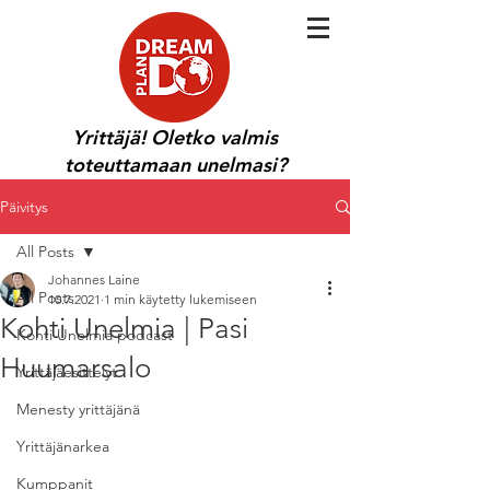
Yrittäjä! Oletko valmis
toteuttamaan unelmasi?
Päivitys
All Posts
Johannes Laine
All Posts
10.7.2021
1 min käytetty lukemiseen
Kohti Unelmia | Pasi
Kohti Unelmia podcast
Huumarsalo
Yrittäjäesittelyt
Menesty yrittäjänä
Yrittäjänarkea
Kumppanit