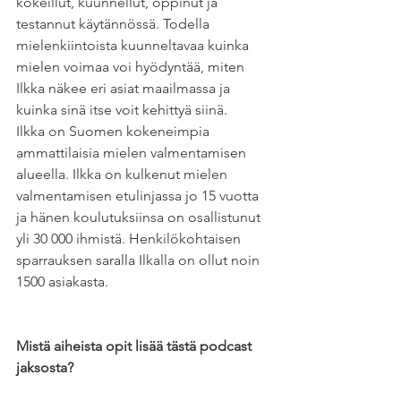
kokeillut, kuunnellut, oppinut ja 
testannut käytännössä. Todella 
mielenkiintoista kuunneltavaa kuinka 
mielen voimaa voi hyödyntää, miten 
Ilkka näkee eri asiat maailmassa ja 
kuinka sinä itse voit kehittyä siinä.
Ilkka on Suomen kokeneimpia 
ammattilaisia mielen valmentamisen 
alueella. Ilkka on kulkenut mielen 
valmentamisen etulinjassa jo 15 vuotta 
ja hänen koulutuksiinsa on osallistunut 
yli 30 000 ihmistä. Henkilökohtaisen 
sparrauksen saralla Ilkalla on ollut noin 
1500 asiakasta.
Mistä aiheista opit lisää tästä podcast 
jaksosta?