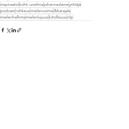
inspiraatio
kohti unelmia
johanneslaine
yrittäjä
podcast
rohkeus
mielenvoima
ilkkarajala
mielenhallinta
mielenlujuus
kiitollisuus
nlp
Katso kaikki
Viimeisimmät päivitykset