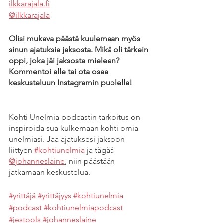
ilkkarajala.fi
@ilkkarajala
Olisi mukava päästä kuulemaan myös 
sinun ajatuksia jaksosta. Mikä oli tärkein 
oppi, joka jäi jaksosta mieleen? 
Kommentoi alle tai ota osaa 
keskusteluun Instagramin puolella! 
Kohti Unelmia podcastin tarkoitus on 
inspiroida sua kulkemaan kohti omia 
unelmiasi. Jaa ajatuksesi jaksoon 
liittyen 
#kohtiunelmia
 ja tägää 
@johanneslaine
, niin päästään 
jatkamaan keskustelua.
#yrittäjä
#yrittäjyys
#kohtiunelmia
#podcast
#kohtiunelmiapodcast
#jestools
#johanneslaine