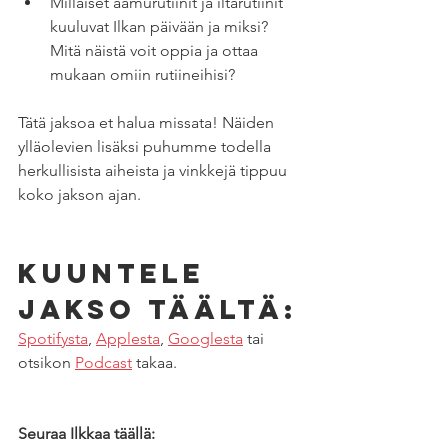
Millaiset aamurutiinit ja iltarutiinit 
kuuluvat Ilkan päivään ja miksi? 
Mitä näistä voit oppia ja ottaa 
mukaan omiin rutiineihisi?
Tätä jaksoa et halua missata! Näiden 
ylläolevien lisäksi puhumme todella 
herkullisista aiheista ja vinkkejä tippuu 
koko jakson ajan.
Kuuntele 
jakso täältä:
Spotifysta
, 
Applesta
, 
Googlesta
 tai 
otsikon 
Podcast
 takaa. 
Seuraa Ilkkaa täällä: