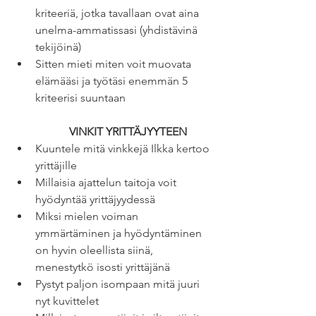
kriteeriä, jotka tavallaan ovat aina 
unelma-ammatissasi (yhdistävinä 
tekijöinä)
Sitten mieti miten voit muovata 
elämääsi ja työtäsi enemmän 5 
kriteerisi suuntaan
VINKIT YRITTÄJYYTEEN
Kuuntele mitä vinkkejä Ilkka kertoo 
yrittäjille
Millaisia ajattelun taitoja voit 
hyödyntää yrittäjyydessä
Miksi mielen voiman 
ymmärtäminen ja hyödyntäminen 
on hyvin oleellista siinä, 
menestytkö isosti yrittäjänä
Pystyt paljon isompaan mitä juuri 
nyt kuvittelet