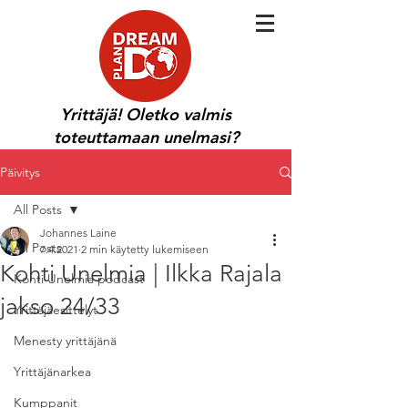
Yrittäjä! Oletko valmis
toteuttamaan unelmasi?
Päivitys
All Posts
Johannes Laine
All Posts
7.4.2021
2 min käytetty lukemiseen
Kohti Unelmia | Ilkka Rajala
Kohti Unelmia podcast
jakso 24/33
Yrittäjäesittelyt
Menesty yrittäjänä
Yrittäjänarkea
Kumppanit