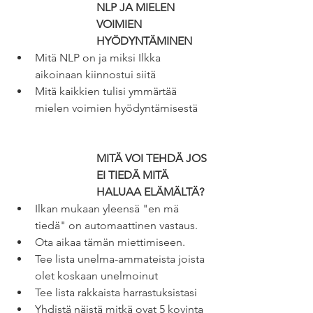
NLP JA MIELEN 
VOIMIEN 
HYÖDYNTÄMINEN
Mitä NLP on ja miksi Ilkka 
aikoinaan kiinnostui siitä
Mitä kaikkien tulisi ymmärtää 
mielen voimien hyödyntämisestä
MITÄ VOI TEHDÄ JOS 
EI TIEDÄ MITÄ 
HALUAA ELÄMÄLTÄ?
Ilkan mukaan yleensä "en mä 
tiedä" on automaattinen vastaus. 
Ota aikaa tämän miettimiseen. 
Tee lista unelma-ammateista joista 
olet koskaan unelmoinut
Tee lista rakkaista harrastuksistasi 
Yhdistä näistä mitkä ovat 5 kovinta 