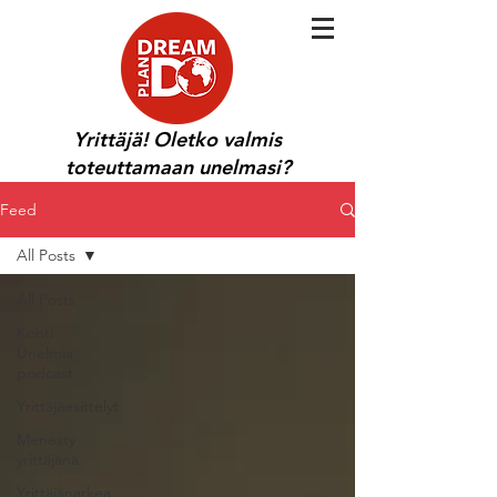
Yrittäjä! Oletko valmis
toteuttamaan unelmasi?
Feed
All Posts
All Posts
Kohti
Unelmia
podcast
Yrittäjäesittelyt
Menesty
yrittäjänä
Yrittäjänarkea