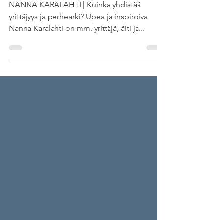
Kohti Unelmia | Nanna
Karalahti jakso 25/33
NANNA KARALAHTI | Kuinka yhdistää
yrittäjyys ja perhearki? Upea ja inspiroiva
Nanna Karalahti on mm. yrittäjä, äiti ja...