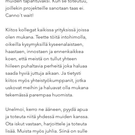
muiden tapahtuvaksi. Kun se toteutuu, 
joillekin projekteille sanotaan taas ei. 
Canno´t wait! 
Kiitos kollegat kaikissa yrityksissä joissa 
olen mukana. Teette töitä intohimolla, 
oikeilla kysymyksillä kyseenalaistaen, 
haastaen, innostaen ja ennenkaikkea 
koen, että meistä on tullut yhteen 
hiileen puhaltavia perheitä joka haluaa 
saada hyviä juttuja aikaan. Ja tietysti 
kiitos myös yhteistyökumppanit, jotka 
uskovat meihin ja haluavat olla mukana 
tekemässä parempaa huomista.
Unelmoi, kerro ne ääneen, pyydä apua 
ja toteuta niitä yhdessä muiden kanssa. 
Ota iskut vastaan, harjoittele ja toteuta 
lisää. Muista myös juhlia. Siinä on sulle 