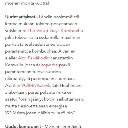
monen monta vuotta! 
Uudet yritykset -
 Lähdin ensimmäistä 
kertaa mukaan toisten perustamaan 
yritykseen: 
The Good Guys Kombucha
joka tekee isolla sydämellä maailman 
parhaista teelaaduista euroopan 
parasta aitoa kombuchaa. Aivan eri 
alalle: 
Aito Päiväkodit
 perustettiin 
Keravalle jossa 
#aitoperhe
 pyrkii 
parantamaan tulevaisuuden 
elämäntyyliä parempaan suuntaan. 
Avattiin 
VOIMA Kahvila
 GE Healthcare 
alakertaan, paras palaute mikä on 
saatu: "oisin jäänyt kotiin saikuttamaan, 
mutta tiesin että saan energiaa 
VOIMAsta joten päätin tulla töihin". 
Uudet kumppanit -
 Myin ensimmäistä 