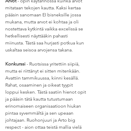
Arvot
 - opin käytännössä kuinka arvot 
mitataan tekojen kautta. Kaksi kertaa 
pääsin sanomaan EI bisneksille jossa 
mukana, mutta arvot ei kohtaa ja oli 
nostettava kytkintä vaikka excelissä se 
hetkellisesti näyttääkin pahasti 
miinusta. Tästä saa hurjasti potkua kun 
uskaltaa seisoa arvojensa takana. 
Konkurssi
 - Ruotsissa yritettiin siipiä, 
mutta ei riittänyt ei sitten mitenkään. 
Avattiin tammikuussa, kiinni kesällä. 
Rahat, osaaminen ja oikeat tyypit 
loppui kesken. Tästä saatiin hienot opit 
ja pääsin tätä kautta tutustumaan 
erinomaiseen organisaatioon hiukan 
pintaa syvemmältä ja sen upeaan 
johtajaan. Ruohonjuuri ja Arto big 
respect - aion ottaa teistä mallia vielä 