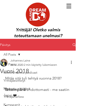
Yrittäjä! Oletko valmis
toteuttamaan unelmasi?
Päivitys
All Posts
Johannes Laine
All Posts
30.12.2020
2 min käytetty lukemiseen
Vuosi 2018
Kohti Unelmia podcast
 Mitäs sitä tuli tehtyä vuonna 2018? 
Yrittäjäesittelyt
Menesty yrittäjänä
Tärkeimpänä
 ehdottomasti - me saatiin 
lapsi ❤️ 
Yrittäjänarkea
Kumppanit