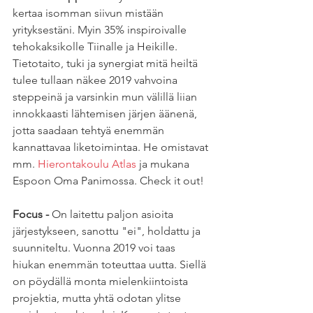
kertaa isomman siivun mistään 
yrityksestäni. Myin 35% inspiroivalle 
tehokaksikolle Tiinalle ja Heikille. 
Tietotaito, tuki ja synergiat mitä heiltä 
tulee tullaan näkee 2019 vahvoina 
steppeinä ja varsinkin mun välillä liian 
innokkaasti lähtemisen järjen äänenä, 
jotta saadaan tehtyä enemmän 
kannattavaa liketoimintaa. He omistavat 
mm. 
Hierontakoulu Atlas
 ja mukana 
Espoon Oma Panimossa. Check it out! 
Focus -
 On laitettu paljon asioita 
järjestykseen, sanottu "ei", holdattu ja 
suunniteltu. Vuonna 2019 voi taas 
hiukan enemmän toteuttaa uutta. Siellä 
on pöydällä monta mielenkiintoista 
projektia, mutta yhtä odotan ylitse 