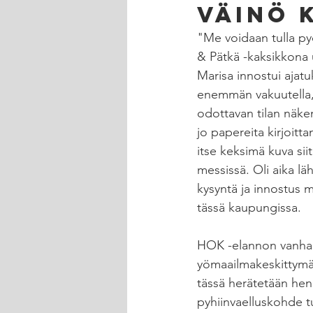
Väinö 
"Me voidaan tulla pyö
& Pätkä -kaksikkona u
Marisa innostui ajatuk
enemmän vakuutella, 
odottavan tilan näke
jo papereita kirjoitt
itse keksimä kuva si
messissä. Oli aika l
kysyntä ja innostus m
tässä kaupungissa. 
HOK -elannon vanha p
yömaailmakeskittymä 
tässä herätetään henk
pyhiinvaelluskohde tu