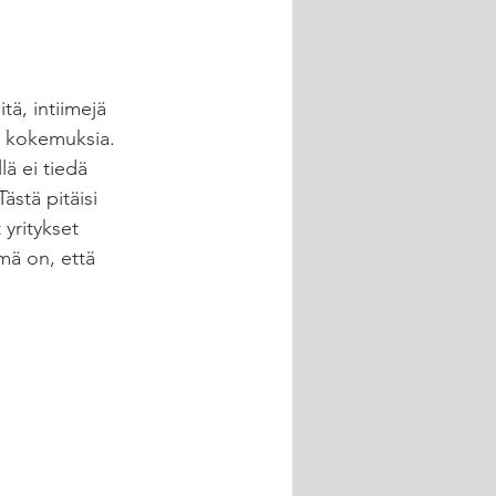
tä, intiimejä 
n kokemuksia. 
lä ei tiedä 
ästä pitäisi 
yritykset 
mä on, että 