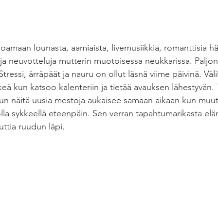
joamaan lounasta, aamiaista, livemusiikkia, romanttisia häi
koja neuvotteluja mutterin muotoisessa neukkarissa. Paljo
tressi, ärräpäät ja nauru on ollut läsnä viime päivinä. Välil
keä kun katsoo kalenteriin ja tietää avauksen lähestyvän. T
 kun näitä uusia mestoja aukaisee samaan aikaan kun muut 
olla sykkeellä eteenpäin. Sen verran tapahtumarikasta elä
uttia ruudun läpi. 