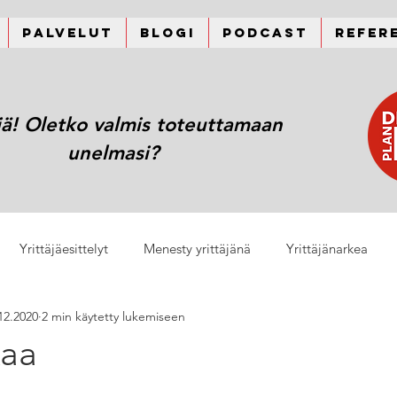
Palvelut
Blogi
Podcast
Refer
jä! Oletko valmis toteuttamaan
unelmasi?
Yrittäjäesittelyt
Menesty yrittäjänä
Yrittäjänarkea
12.2020
2 min käytetty lukemiseen
kaa