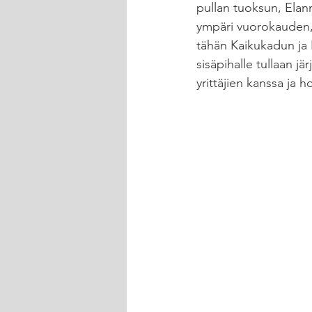
pullan tuoksun, Elan
ympäri vuorokauden,
tähän Kaikukadun ja 
sisäpihalle tullaan j
yrittäjien kanssa ja