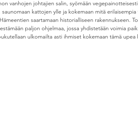
non vanhojen johtajien salin, syömään vegepainotteisesti
 saunomaan kattojen ylle ja kokemaan mitä erilaisempia
Hämeentien saartamaan historialliseen rakennukseen. Toi
ärjestämään paljon ohjelmaa, jossa yhdistetään voimia paika
 houkutellaan ulkomailta asti ihmiset kokemaan tämä upea 