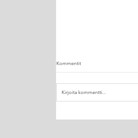
Kommentit
SumUp vs Zettle
Kirjoita kommentti...