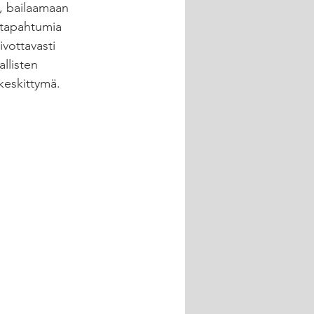
, bailaamaan 
 tapahtumia 
vottavasti 
llisten 
keskittymä. 