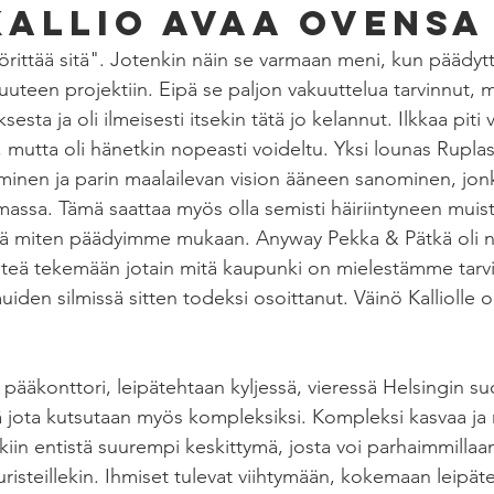
Kallio avaa ovensa 
rittää sitä". Jotenkin näin se varmaan meni, kun päädytt
uteen projektiin. Eipä se paljon vakuuttelua tarvinnut, me
sesta ja oli ilmeisesti itsekin tätä jo kelannut. Ilkkaa piti
mutta oli hänetkin nopeasti voideltu. Yksi lounas Ruplas
minen ja parin maalailevan vision ääneen sanominen, jonka
amassa. Tämä saattaa myös olla semisti häiriintyneen muist
itä miten päädyimme mukaan. Anyway Pekka & Pätkä oli n
ähteä tekemään jotain mitä kaupunki on mielestämme tarvi
uiden silmissä sitten todeksi osoittanut. Väinö Kalliolle 
ääkonttori, leipätehtaan kyljessä, vieressä Helsingin suo
jota kutsutaan myös kompleksiksi. Kompleksi kasvaa ja 
iin entistä suurempi keskittymä, josta voi parhaimmillaan
risteillekin. Ihmiset tulevat viihtymään, kokemaan leipä