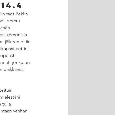
14.4
iin taas Pekka 
ille tuttu 
 vähän 
sa, remonttia 
 jälkeen oltiin 
ikapasiteettini 
opeasti 
nnut, jonka on 
on paikkansa 
situin 
mielestäni 
 tulla 
tehtaan vanhan 