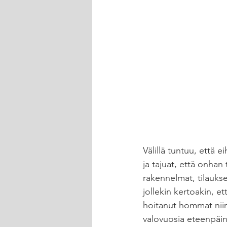
Välillä tuntuu, että 
ja tajuat, että onhan 
rakennelmat, tilaukse
jollekin kertoakin, e
hoitanut hommat niin
valovuosia eteenpäin