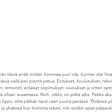
eihän tässä enää mitään hommaa juuri ole, kunnes alat list
tässä vielä pari pientä juttua. Esitykset, koulutukset, rekvis
t, remontit, erilaiset sopimukset, siivoukset ja sitten tart
ttä ollaan avaamassa. Noh, viikko on pitkä aika. Pekka aka
 hyvin, että pätkän tarvii vaan juosta perässä. Yhdessä 
 ja yhdessä kun hommia tekee, niin isotkin asiat pääsevä