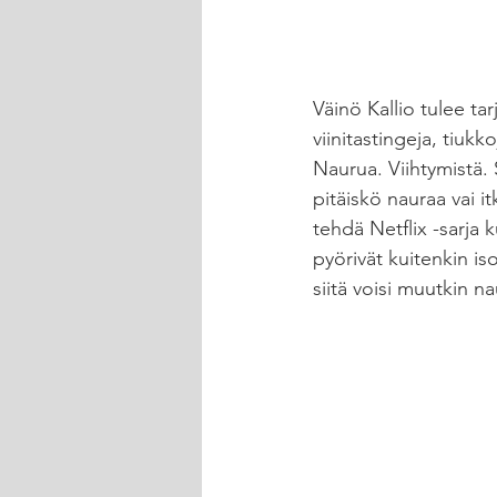
Väinö Kallio tulee tar
viinitastingeja, tiuk
Naurua. Viihtymistä. S
pitäiskö nauraa vai it
tehdä Netflix -sarja
pyörivät kuitenkin is
siitä voisi muutkin na