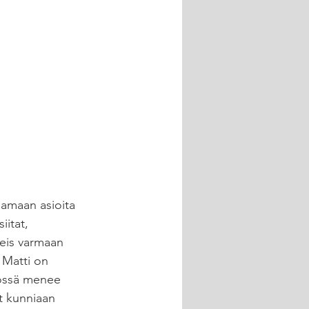
aamaan asioita 
iitat, 
teis varmaan 
 Matti on 
yössä menee 
t kunniaan 