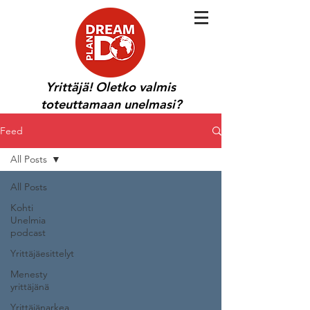
Yrittäjä! Oletko valmis
toteuttamaan unelmasi?
Feed
All Posts
All Posts
Kohti
Unelmia
podcast
Yrittäjäesittelyt
Menesty
yrittäjänä
Yrittäjänarkea