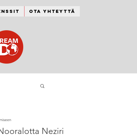
enssit
Ota yhteyttä
emiseen
Nooralotta Neziri