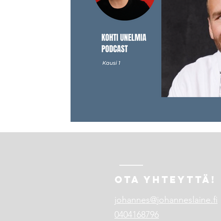
OTA YHTEYTTÄ!
johannes@johanneslaine.fi
0404168796