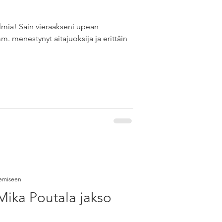
elmia! Sain vieraakseni upean
. menestynyt aitajuoksija ja erittäin
kemiseen
Mika Poutala jakso