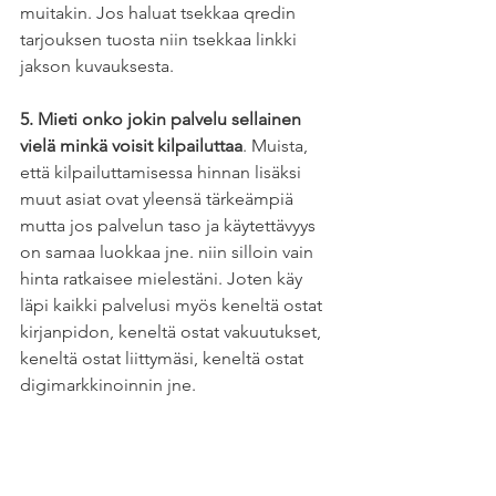
muitakin. Jos haluat tsekkaa qredin 
tarjouksen tuosta niin tsekkaa linkki 
jakson kuvauksesta. 
5. Mieti onko jokin palvelu sellainen 
vielä minkä voisit kilpailuttaa
. Muista, 
että kilpailuttamisessa hinnan lisäksi 
muut asiat ovat yleensä tärkeämpiä 
mutta jos palvelun taso ja käytettävyys 
on samaa luokkaa jne. niin silloin vain 
hinta ratkaisee mielestäni. Joten käy 
läpi kaikki palvelusi myös keneltä ostat 
kirjanpidon, keneltä ostat vakuutukset, 
keneltä ostat liittymäsi, keneltä ostat 
digimarkkinoinnin jne. 