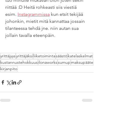
tuo minulle mukavan olon joten sekin 
riittää :D Heitä rohkeasti siis viestiä 
esim. 
Instagrammissa
 kun etsit tekijää 
johonkin, mietit mitä kannattaa jossain 
tilanteessa tehdä jne. niin autan sua 
jollain tavalla eteenpäin. 
yrittäjyys
yrittäjäksi
liiketoiminta
säästö
katelaskelmat
kustannustehokkuus
ilonaworks
sumup
maksupääte
kirjanpito
Katso kaikki
Viimeisimmät päivitykset