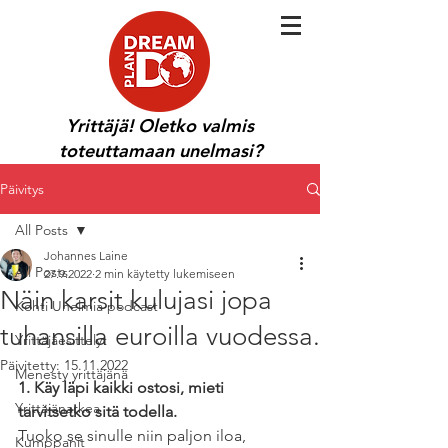
Yrittäjä! Oletko valmis
toteuttamaan unelmasi?
Päivitys
All Posts
Johannes Laine
All Posts
27.9.2022
2 min käytetty lukemiseen
Näin karsit kulujasi jopa
Kohti Unelmia podcast
tuhansilla euroilla vuodessa.
Yrittäjäesittelyt
Päivitetty:
15.11.2022
Menesty yrittäjänä
1. Käy läpi kaikki ostosi, mieti 
Yrittäjänarkea
tarvitsetko sitä todella.
Tuoko se sinulle niin paljon iloa, 
Kumppanit