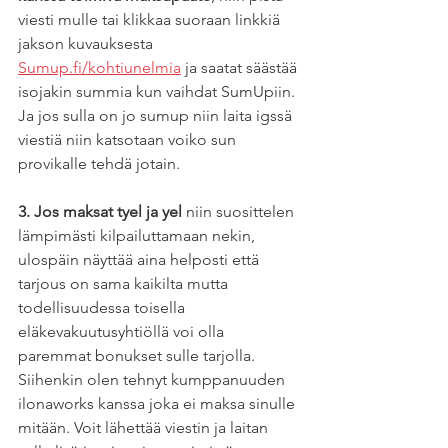
viesti mulle tai klikkaa suoraan linkkiä 
jakson kuvauksesta 
Sumup.fi/kohtiunelmia
 ja saatat säästää 
isojakin summia kun vaihdat SumUpiin. 
Ja jos sulla on jo sumup niin laita igssä 
viestiä niin katsotaan voiko sun 
provikalle tehdä jotain. 
3. Jos maksat tyel ja yel
 niin suosittelen 
lämpimästi kilpailuttamaan nekin, 
ulospäin näyttää aina helposti että 
tarjous on sama kaikilta mutta 
todellisuudessa toisella 
eläkevakuutusyhtiöllä voi olla 
paremmat bonukset sulle tarjolla. 
Siihenkin olen tehnyt kumppanuuden 
ilonaworks kanssa joka ei maksa sinulle 
mitään. Voit lähettää viestin ja laitan 