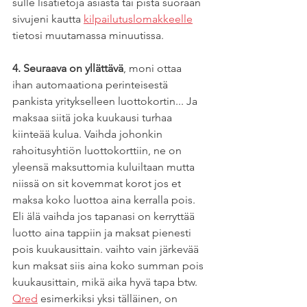
sulle lisätietoja asiasta tai pistä suoraan 
sivujeni kautta 
kilpailutuslomakkeelle
tietosi muutamassa minuutissa.
4. Seuraava on yllättävä
, moni ottaa 
ihan automaationa perinteisestä 
pankista yritykselleen luottokortin... Ja 
maksaa siitä joka kuukausi turhaa 
kiinteää kulua. Vaihda johonkin 
rahoitusyhtiön luottokorttiin, ne on 
yleensä maksuttomia kuluiltaan mutta 
niissä on sit kovemmat korot jos et 
maksa koko luottoa aina kerralla pois. 
Eli älä vaihda jos tapanasi on kerryttää 
luotto aina tappiin ja maksat pienesti 
pois kuukausittain. vaihto vain järkevää 
kun maksat siis aina koko summan pois 
kuukausittain, mikä aika hyvä tapa btw. 
Qred
 esimerkiksi yksi tälläinen, on 