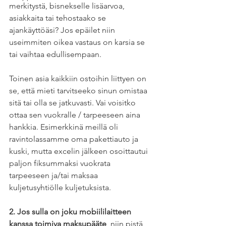
merkitystä, bisnekselle lisäarvoa, 
asiakkaita tai tehostaako se 
ajankäyttöäsi? Jos epäilet niin 
useimmiten oikea vastaus on karsia se 
tai vaihtaa edullisempaan. 
Toinen asia kaikkiin ostoihin liittyen on 
se, että mieti tarvitseeko sinun omistaa 
sitä tai olla se jatkuvasti. Vai voisitko 
ottaa sen vuokralle / tarpeeseen aina 
hankkia. Esimerkkinä meillä oli 
ravintolassamme oma pakettiauto ja 
kuski, mutta excelin jälkeen osoittautui 
paljon fiksummaksi vuokrata 
tarpeeseen ja/tai maksaa 
kuljetusyhtiölle kuljetuksista. 
2. Jos sulla on joku mobiililaitteen 
kanssa toimiva maksupääte
, niin pistä 