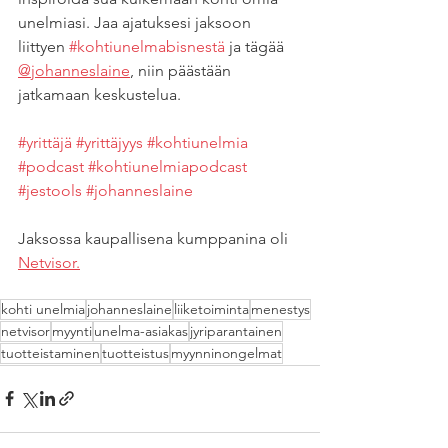
unelmiasi. Jaa ajatuksesi jaksoon 
liittyen 
#kohtiunelmabisnestä
 ja tägää 
@johanneslaine
, niin päästään 
jatkamaan keskustelua.
#yrittäjä
#yrittäjyys
#kohtiunelmia
#podcast
#kohtiunelmiapodcast
#jestools
#johanneslaine
Jaksossa kaupallisena kumppanina oli 
Netvisor.
kohti unelmia
johanneslaine
liiketoiminta
menestys
netvisor
myynti
unelma-asiakas
jyriparantainen
tuotteistaminen
tuotteistus
myynninongelmat