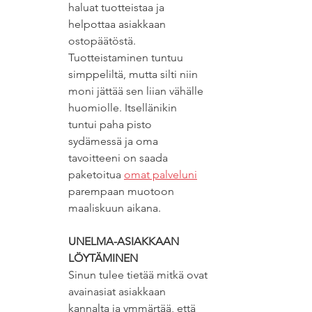
haluat tuotteistaa ja 
helpottaa asiakkaan 
ostopäätöstä. 
Tuotteistaminen tuntuu 
simppeliltä, mutta silti niin 
moni jättää sen liian vähälle 
huomiolle. Itsellänikin 
tuntui paha pisto 
sydämessä ja oma 
tavoitteeni on saada 
paketoitua 
omat palveluni
parempaan muotoon 
maaliskuun aikana.  
UNELMA-ASIAKKAAN 
LÖYTÄMINEN
Sinun tulee tietää mitkä ovat 
avainasiat asiakkaan 
kannalta ja ymmärtää, että 