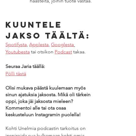
haasteita, joihin tuote vastaa.
Kuuntele 
jakso täältä:
Spotifysta
, 
Applesta
, 
Googlesta
Youtubesta
 tai otsikon 
Podcast
 takaa. 
Seuraa Jaria täällä:
Pölli tästä
Olisi mukava päästä kuulemaan myös 
sinun ajatuksia jaksosta. Mikä oli tärkein 
oppi, joka jäi jaksosta mieleen? 
Kommentoi alle tai ota osaa 
keskusteluun Instagramin puolella! 
Kohti Unelmia podcastin tarkoitus on 
inspiroida sua kulkemaan kohti omia 