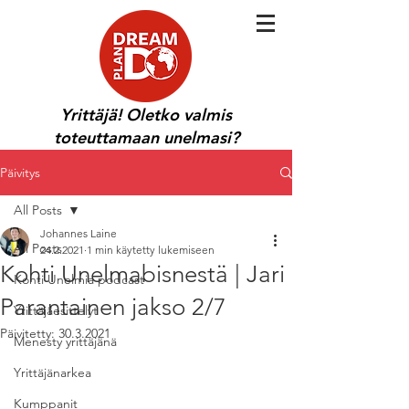
Yrittäjä! Oletko valmis
toteuttamaan unelmasi?
Päivitys
All Posts
Johannes Laine
All Posts
24.2.2021
1 min käytetty lukemiseen
Kohti Unelmabisnestä | Jari
Kohti Unelmia podcast
Parantainen jakso 2/7
Yrittäjäesittelyt
Päivitetty:
30.3.2021
Menesty yrittäjänä
Yrittäjänarkea
Kumppanit