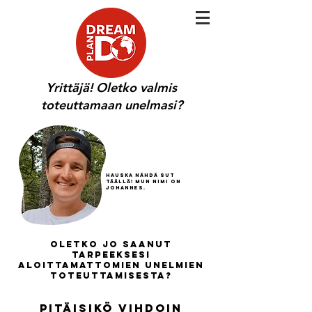
Yrittäjä! Oletko valmis
toteuttamaan unelmasi?
Hauska nähdä sut
täällä! Mun nimi on
jOhannes.
Oletko jo saanut
tarpeeksesi
aloittamattomien unelmien
toteuttamisesta?
Pitäisikö vihdoin