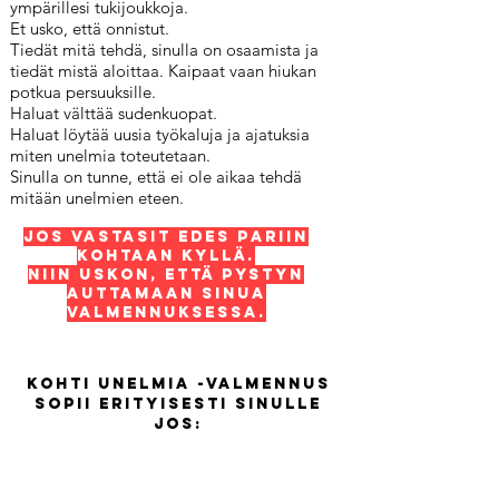
ympärillesi tukijoukkoja.
Et usko, että onnistut.
Tiedät mitä tehdä, sinulla on osaamista ja
tiedät mistä aloittaa. Kaipaat vaan hiukan
potkua persuuksille.
Haluat välttää sudenkuopat.
Haluat löytää uusia työkaluja ja ajatuksia
miten unelmia toteutetaan.
Sinulla on tunne, että ei ole aikaa tehdä
mitään unelmien eteen.
Jos vastasit edes pariin
kohtaan KYLLÄ.
Niin uskon, että pystyn
auttamaan sinua
valmennuksessa.
Kohti Unelmia -valmennus
sopii erityisesti sinulle
jos:
Haluat nopeuttaa unelmien