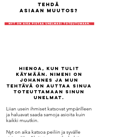
tehdä
asiaan muutos?
Nyt on aika pistää Unelmasi toteutumaan.
Hienoa, kun tulit
käymään. Nimeni on
Johannes ja mun
tehtävä on auttaa sinua
toteuttamaan SINUN
unelmat.
Liian usein ihmiset katsovat ympärilleen
ja haluavat saada samoja asioita kuin
kaikki muutkin.
Nyt on aika katsoa peiliin ja syvälle