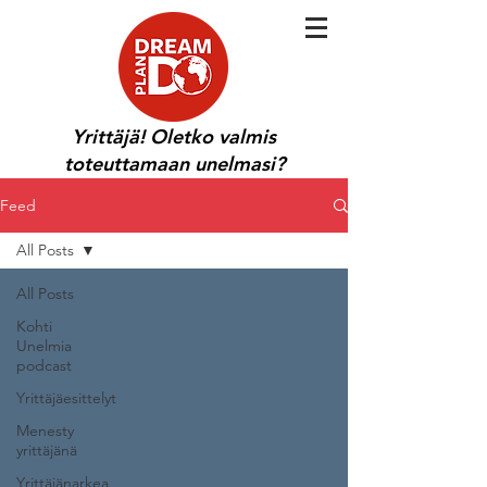
Yrittäjä! Oletko valmis
toteuttamaan unelmasi?
Feed
All Posts
All Posts
Kohti
Unelmia
podcast
Yrittäjäesittelyt
Menesty
yrittäjänä
Yrittäjänarkea