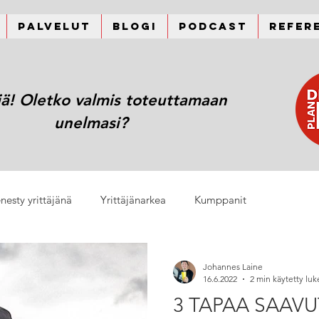
Palvelut
Blogi
Podcast
Refer
jä! Oletko valmis toteuttamaan
unelmasi?
nesty yrittäjänä
Yrittäjänarkea
Kumppanit
Johannes Laine
16.6.2022
2 min käytetty lu
3 TAPAA SAAV