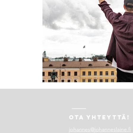
OTA YHTEYTTÄ!
johannes@johanneslaine.fi