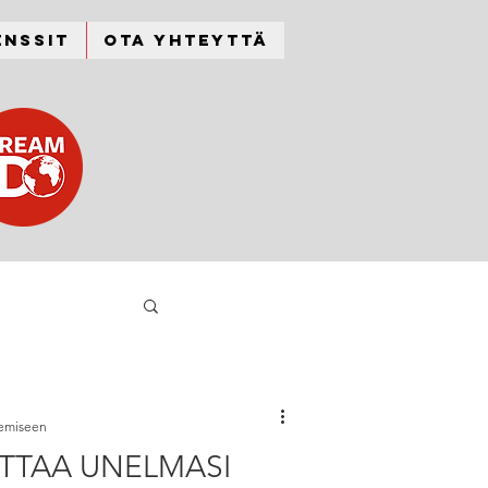
enssit
Ota yhteyttä
kemiseen
UTTAA UNELMASI