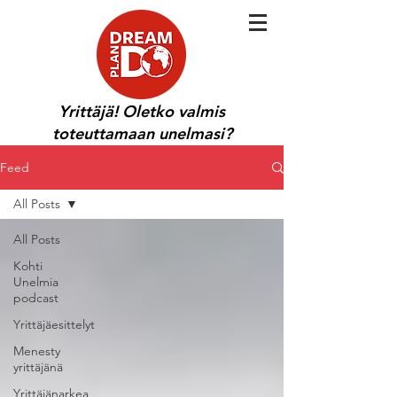
Yrittäjä! Oletko valmis
toteuttamaan unelmasi?
Feed
All Posts
All Posts
Kohti
Unelmia
podcast
Yrittäjäesittelyt
Menesty
yrittäjänä
Yrittäjänarkea