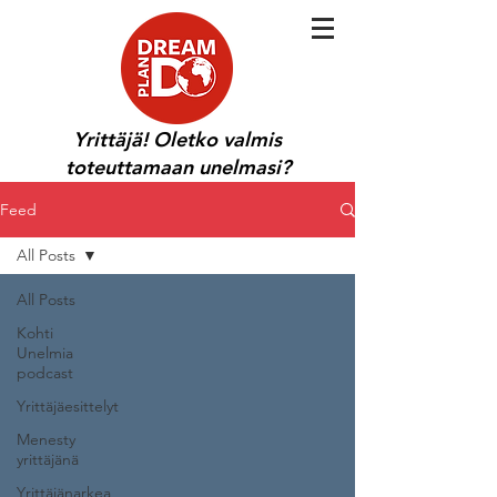
Yrittäjä! Oletko valmis
toteuttamaan unelmasi?
Feed
All Posts
All Posts
Kohti
Unelmia
podcast
Yrittäjäesittelyt
Menesty
yrittäjänä
Yrittäjänarkea