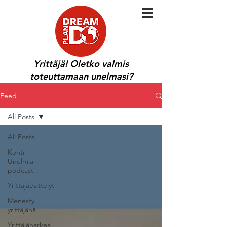
Yrittäjä! Oletko valmis
toteuttamaan unelmasi?
Feed
All Posts
All Posts
Kohti
Unelmia
podcast
Yrittäjäesittelyt
Menesty
yrittäjänä
Yrittäjänarkea