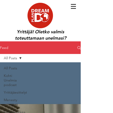
Yrittäjä! Oletko valmis
toteuttamaan unelmasi?
Feed
All Posts
All Posts
Kohti
Unelmia
podcast
Yrittäjäesittelyt
Menesty
yrittäjänä
Yrittäjänarkea