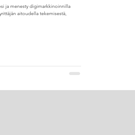
esi ja menesty digimarkkinoinnilla
yrittäjän aitoudella tekemisestä,