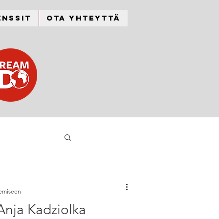
enssit
Ota yhteyttä
kemiseen
Anja Kadziolka