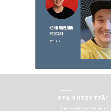
OTA YHTEYTTÄ!
johannes@johanneslaine.fi