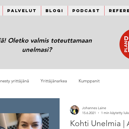
Palvelut
Blogi
Podcast
Refer
jä! Oletko valmis toteuttamaan
unelmasi?
nesty yrittäjänä
Yrittäjänarkea
Kumppanit
Johannes Laine
15.6.2021
1 min käytetty lu
Kohti Unelmia | 