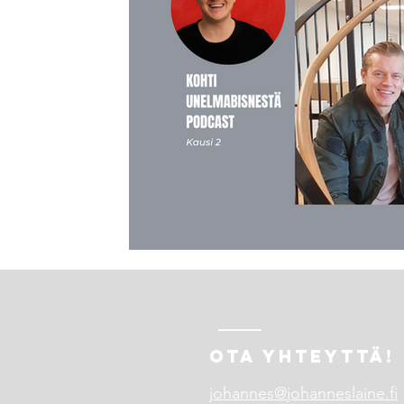
OTA YHTEYTTÄ!
johannes@johanneslaine.fi