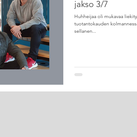
jakso 3/7
Huhheijaa oli mukavaa liekit
tuotantokauden kolmannessa
sellanen...