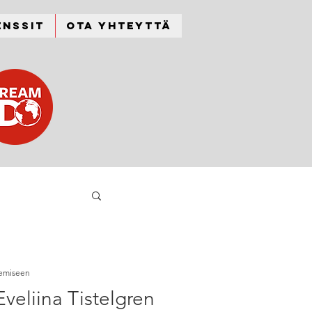
enssit
Ota yhteyttä
kemiseen
Eveliina Tistelgren