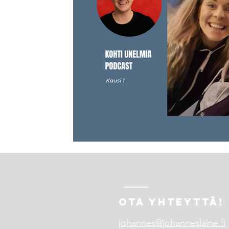
OTA YHTEYTTÄ!
johannes@johanneslaine.fi