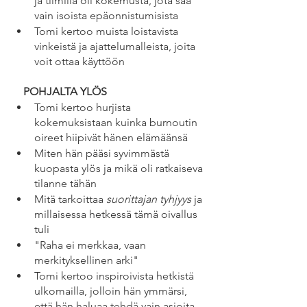
ja tiimillä oli kokemusta, jota saa 
vain isoista epäonnistumisista
Tomi kertoo muista loistavista 
vinkeistä ja ajattelumalleista, joita 
voit ottaa käyttöön
    POHJALTA YLÖS
Tomi kertoo hurjista 
kokemuksistaan kuinka burnoutin 
oireet hiipivät hänen elämäänsä
Miten hän pääsi syvimmästä 
kuopasta ylös ja mikä oli ratkaiseva 
tilanne tähän
Mitä tarkoittaa 
suorittajan tyhjyys
 ja 
millaisessa hetkessä tämä oivallus 
tuli 
"Raha ei merkkaa, vaan 
merkityksellinen arki"
Tomi kertoo inspiroivista hetkistä 
ulkomailla, jolloin hän ymmärsi, 
että hän haluaa tehdä vain asioita, 