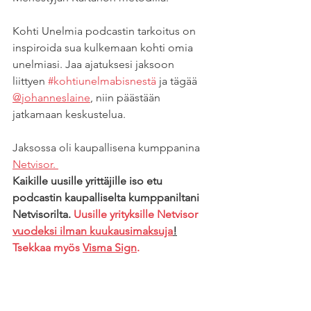
Kohti Unelmia podcastin tarkoitus on 
inspiroida sua kulkemaan kohti omia 
unelmiasi. Jaa ajatuksesi jaksoon 
liittyen 
#kohtiunelmabisnestä
 ja tägää 
@johanneslaine
, niin päästään 
jatkamaan keskustelua.
Jaksossa oli kaupallisena kumppanina 
Netvisor. 
Kaikille uusille yrittäjille iso etu 
podcastin kaupalliselta kumppaniltani 
Netvisorilta. 
Uusille yrityksille Netvisor 
vuodeksi ilman kuukausimaksuja
!
Tsekkaa myös 
Visma Sign
.
#yrittäjä
#yrittäjyys
#kohtiunelmia
#Tomikaukinen
#podcast