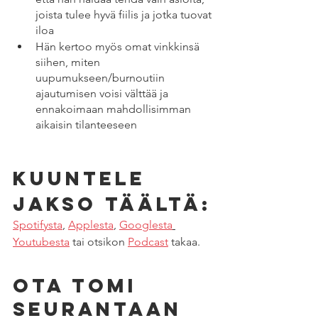
joista tulee hyvä fiilis ja jotka tuovat 
iloa
Hän kertoo myös omat vinkkinsä 
siihen, miten 
uupumukseen/burnoutiin 
ajautumisen voisi välttää ja 
ennakoimaan mahdollisimman 
aikaisin tilanteeseen
Kuuntele 
jakso täältä:
Spotifysta
, 
Applesta
, 
Googlesta
Youtubesta
 tai otsikon 
Podcast
 takaa. 
Ota Tomi 
seurantaan 