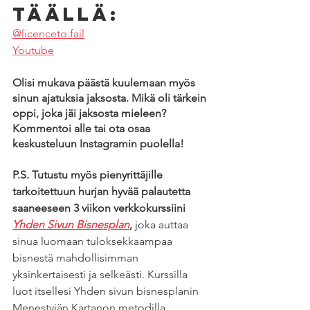
täällä:
@licenceto.fail
Youtube
Olisi mukava päästä kuulemaan myös 
sinun ajatuksia jaksosta. Mikä oli tärkein 
oppi, joka jäi jaksosta mieleen? 
Kommentoi alle tai ota osaa 
keskusteluun Instagramin puolella! 
P.S. Tutustu myös pienyrittäjille 
tarkoitettuun hurjan hyvää palautetta 
saaneeseen 3 viikon verkkokurssiini 
Yhden Sivun Bisnesplan
, 
joka auttaa 
sinua luomaan tuloksekkaampaa 
bisnestä mahdollisimman 
yksinkertaisesti ja selkeästi.
Kurssilla 
luot itsellesi Yhden sivun bisnesplanin 
Menestyjän Kartanon metodilla.