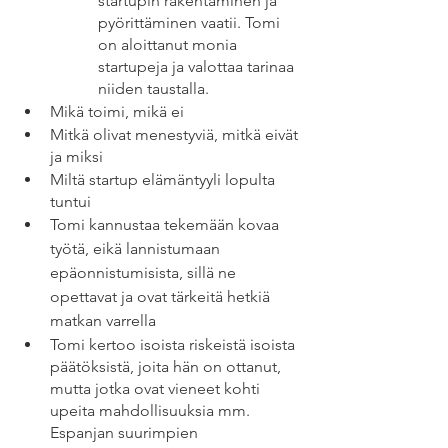
startupin rakentaminen ja 
pyörittäminen vaatii. Tomi 
on aloittanut monia 
startupeja ja valottaa tarinaa 
niiden taustalla. 
Mikä toimi, mikä ei
Mitkä olivat menestyviä, mitkä eivät 
ja miksi
Miltä startup elämäntyyli lopulta 
tuntui
Tomi kannustaa tekemään kovaa 
työtä, eikä lannistumaan 
epäonnistumisista, sillä ne 
opettavat ja ovat tärkeitä hetkiä 
matkan varrella
Tomi kertoo isoista riskeistä isoista 
päätöksistä, joita hän on ottanut, 
mutta jotka ovat vieneet kohti 
upeita mahdollisuuksia mm. 
Espanjan suurimpien 