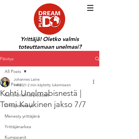
Yrittäjä! Oletko valmis
toteuttamaan unelmasi?
Päivitys
All Posts
Johannes Laine
All Posts
1.4.2021
2 min käytetty lukemiseen
Kohti Unelmabisnestä |
Kohti Unelmia podcast
Tomi Kaukinen jakso 7/7
Yrittäjäesittelyt
Menesty yrittäjänä
Yrittäjänarkea
Kumppanit