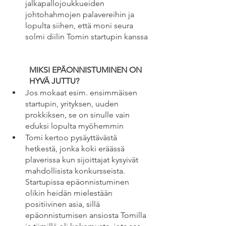
jalkapallojoukkueiden 
johtohahmojen palavereihin ja 
lopulta siihen, että moni seura 
solmi diilin Tomin startupin kanssa 
MIKSI EPÄONNISTUMINEN ON 
HYVÄ JUTTU?
Jos mokaat esim. ensimmäisen 
startupin, yrityksen, uuden 
prokkiksen, se on sinulle vain 
eduksi lopulta myöhemmin
Tomi kertoo pysäyttävästä 
hetkestä, jonka koki eräässä 
plaverissa kun sijoittajat kysyivät 
mahdollisista konkursseista. 
Startupissa epäonnistuminen 
olikin heidän mielestään 
positiivinen asia, sillä 
epäonnistumisen ansiosta Tomilla 